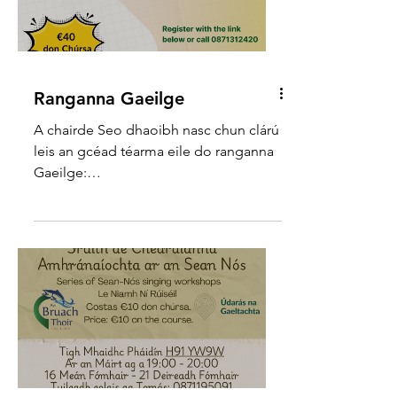
Ranganna Gaeilge
A chairde Seo dhaoibh nasc chun clárú
leis an gcéad téarma eile do ranganna
Gaeilge:
https://forms.gle/6UaT1BHyVD7KU4Bj7
Má tá ceist ar...