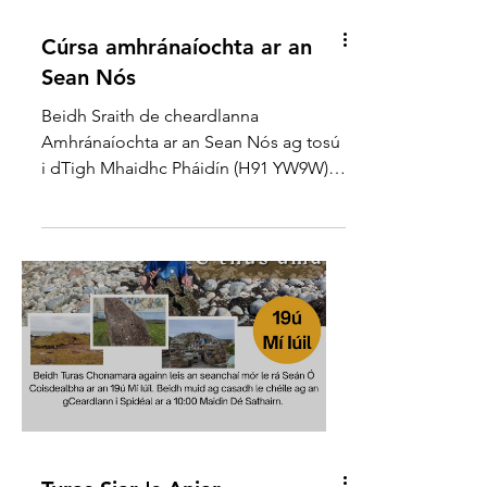
Cúrsa amhránaíochta ar an
Sean Nós
Beidh Sraith de cheardlanna
Amhránaíochta ar an Sean Nós ag tosú
i dTigh Mhaidhc Pháidín (H91 YW9W)
ar an 16ú Meán Fómhair gach Máirt ag
a 19:00 - 20:00. Beidh siad trí mheán na
Gaeilge agus beidh fáilte roimh cách.
Beidh Costas €10 ar an gcúrsa. Má tá
tuilleadh eolas uait cuir glaoch ar
0871195091 nó scríobh comment thíos
anseo thíos. A series of Sean Nós
Singing workshops will be starting in
Tigh Mhaidhc Pháidín (H91 YW9W) on
the 16th of September every Tuesday at