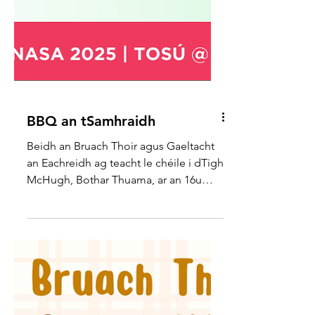
BBQ an tSamhraidh
Beidh an Bruach Thoir agus Gaeltacht
an Eachreidh ag teacht le chéile i dTigh
McHugh, Bothar Thuama, ar an 16u
Lúnasa don BBQ an...