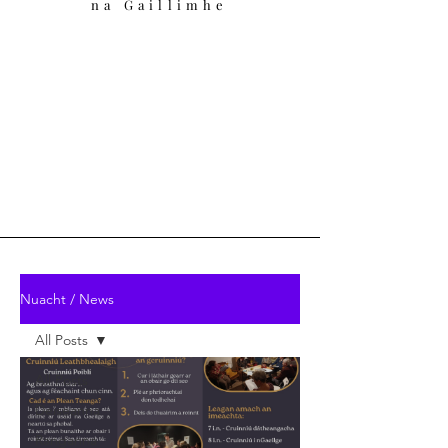
na Gaillimhe
Nuacht / News
All Posts
All Posts
Deiseanna
Ranganna