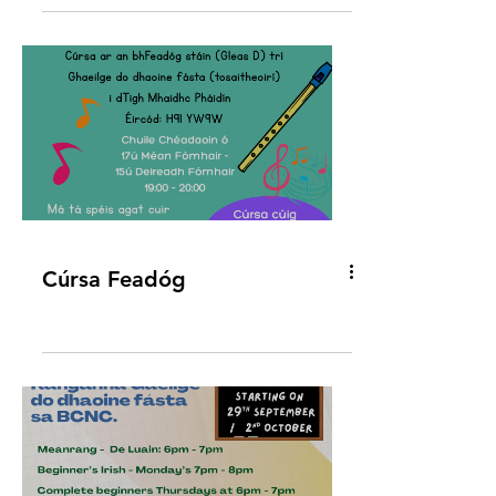
an bhaile lán le cluichí, carachtair, agus
milseáin! Bígí réidh le haghaidh oíche
lán le spraoi, Gaeilge agus Bob nó Bia!
A spooky, fun-filled Halloween
adventure is coming to Mionloch! Join
us for “Mámáil i Mionloch” – a journey
around the village full of games,
characters, and treats! Get ready for an
evening of fun, Gaeilge, and
Halloween magic!
Cúrsa Feadóg