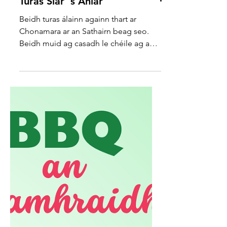
19
Turas Siar 's Aniar
Beidh turas álainn againn thart ar
Chonamara ar an Sathairn beag seo.
Beidh muid ag casadh le chéile ag an
gCeardlann i Spidéal ag a 10...