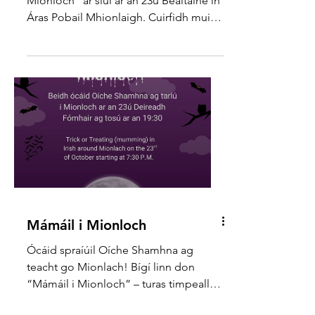
Beidh ár bhféile “Bealtainiú i
Mionloch” ar siúl ar an 23ú Bealtaine in
Áras Pobail Mhionlaigh. Cuirfidh muid
tús leis an lá ag 13:30 le seó puipéid,
agus ó 14:00 ar aghaidh beidh neart
ceardlann spraíúil do theaghlaigh ar
fáil. San áireamh tá potadóireacht
ealaíon 's spórt. Sa tráthnóna, beidh
roinnt imeachtaí do dhaoine fásta
againn: Tráth na gCeist 18:00, Céilí
19:00 agus ceolchoirm den scoth ag a
20:00. Táimid ag súil go mór sibh a
fheiceáil ann! 🥳 Our festival “Maying i
Mámáil i Mionloch
Ócáid spraíúil Oíche Shamhna ag
teacht go Mionlach! Bígí linn don
“Mámáil i Mionloch” – turas timpeall